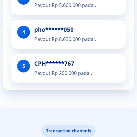
Payout Rp
5.600.000
pada .
pho******050
4
Payout Rp
8.630.000
pada .
CPH******767
5
Payout Rp
200.000
pada .
Transaction channels