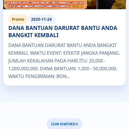
Promo
2025-11-24
DANA BANTUAN DARURAT BANTU ANDA
BANGKIT KEMBALI
DANA BANTUAN DARURAT BANTU ANDA BANGKIT
KEMBALI. WAKTU EVENT: EFEKTIF JANGKA PANJANG.
JUMLAH KEKALAHAN PADA HARI ITU: 20,000 -
1,000,000,000. DANA BANTUAN: 1,000 - 50,000,000.
WAKTU PENGIRIMAN: BON...
Live statistics