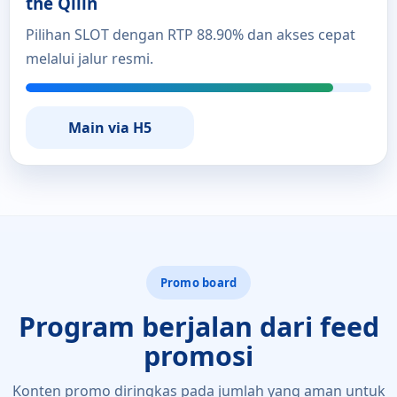
the Qilin
Pilihan SLOT dengan RTP 88.90% dan akses cepat
melalui jalur resmi.
Main via H5
Promo board
Program berjalan dari feed
promosi
Konten promo diringkas pada jumlah yang aman untuk