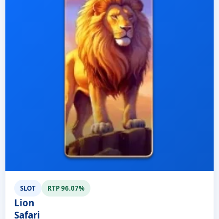
SLOT
RTP 96.07%
Lion
Safari