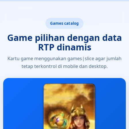
Games catalog
Game pilihan dengan data
RTP dinamis
Kartu game menggunakan games|slice agar jumlah
tetap terkontrol di mobile dan desktop.