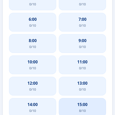
0/10
0/10
6:00
7:00
0/10
0/10
8:00
9:00
0/10
0/10
10:00
11:00
0/10
0/10
12:00
13:00
0/10
0/10
14:00
15:00
0/10
8/10