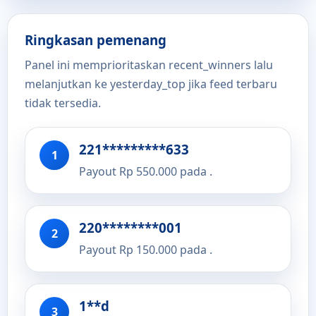
Ringkasan pemenang
Panel ini memprioritaskan recent_winners lalu
melanjutkan ke yesterday_top jika feed terbaru
tidak tersedia.
221*********633
1
Payout Rp
550.000
pada .
220********001
2
Payout Rp
150.000
pada .
1**d
3