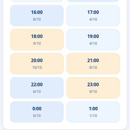
16:00
17:00
8/10
4/10
18:00
19:00
9/10
4/10
20:00
21:00
10/10
9/10
22:00
23:00
6/10
9/10
0:00
1:00
6/10
1/10