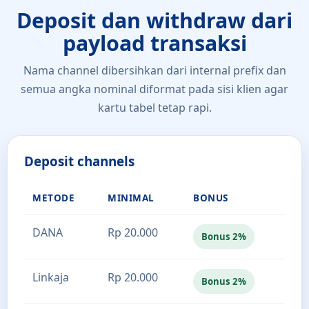
Deposit dan withdraw dari
payload transaksi
Nama channel dibersihkan dari internal prefix dan
semua angka nominal diformat pada sisi klien agar
kartu tabel tetap rapi.
Deposit channels
METODE
MINIMAL
BONUS
DANA
Rp
20.000
Bonus 2%
Linkaja
Rp
20.000
Bonus 2%