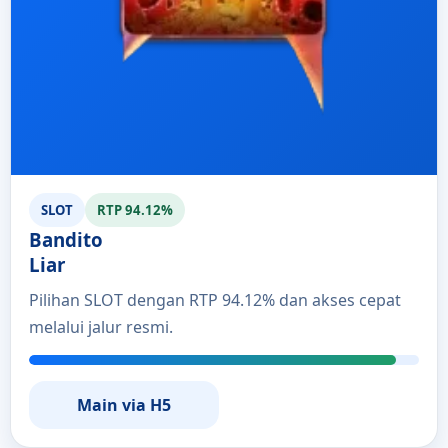
SLOT
RTP 94.12%
Bandito
Liar
Pilihan SLOT dengan RTP 94.12% dan akses cepat
melalui jalur resmi.
Main via H5