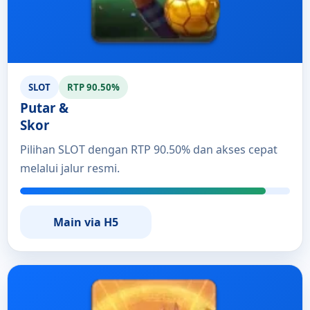
SLOT
RTP 90.50%
Putar &
Skor
Pilihan SLOT dengan RTP 90.50% dan akses cepat
melalui jalur resmi.
Main via H5